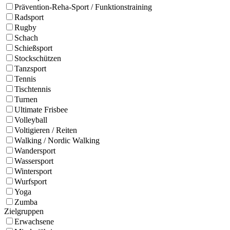
Prävention-Reha-Sport / Funktionstraining
Radsport
Rugby
Schach
Schießsport
Stockschützen
Tanzsport
Tennis
Tischtennis
Turnen
Ultimate Frisbee
Volleyball
Voltigieren / Reiten
Walking / Nordic Walking
Wandersport
Wassersport
Wintersport
Wurfsport
Yoga
Zumba
Zielgruppen
Erwachsene