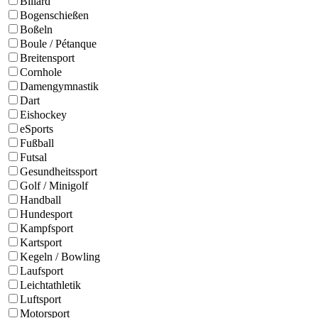
Billard
Bogenschießen
Boßeln
Boule / Pétanque
Breitensport
Cornhole
Damengymnastik
Dart
Eishockey
eSports
Fußball
Futsal
Gesundheitssport
Golf / Minigolf
Handball
Hundesport
Kampfsport
Kartsport
Kegeln / Bowling
Laufsport
Leichtathletik
Luftsport
Motorsport