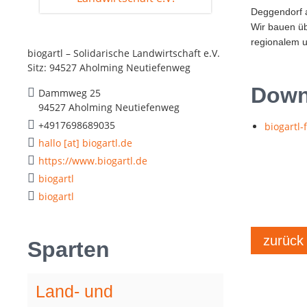
Deggendorf 
Wir bauen üb
regionalem 
biogartl – Solidarische Landwirtschaft e.V.
Sitz: 94527 Aholming Neutiefenweg
Downl
Dammweg 25
94527 Aholming Neutiefenweg
+4917698689035
biogartl-
hallo [at] biogartl.de
https://www.biogartl.de
biogartl
biogartl
zurück
Sparten
Land- und